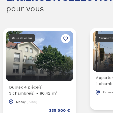
pour vous
Coup de coeur
Exclusivit
Appartem
1 chambr
Duplex 4 pièce(s)
Palais
3 chambre(s)
80.42 m²
Massy (91300)
335 000 €