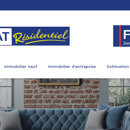
immobilier neuf
immobilier d'entreprise
estimation
T
y