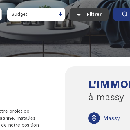
Budget
Filtrer
L'IMMO
à massy
re projet de
Massy
sonne
. Installés
de notre position