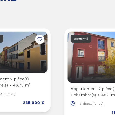
é
Exclusivité
ent 2 pièce(s)
e(s)
46.75 m²
Appartement 2 pièce(s
eau (91120)
1 chambre(s)
48.3 m
235 000 €
Palaiseau (91120)
1