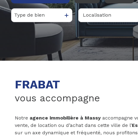
Type de bien
De l'ancien
à l'année
Du neuf
De l'immo pro
FRABAT
vous accompagne
Notre
agence immobilière à Massy
accompagne vot
vente, de location ou d’achat dans cette ville de l’
Es
sur un axe dynamique et fréquenté, nous profitons 