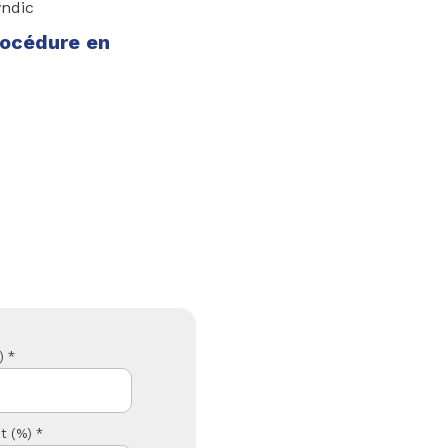
yndic
rocédure en
) *
t (%) *