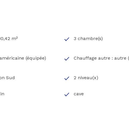
80,42 m²
3 chambre(s)
 américaine (équipée)
Chauffage autre : autre 
ion Sud
2 niveau(x)
in
cave