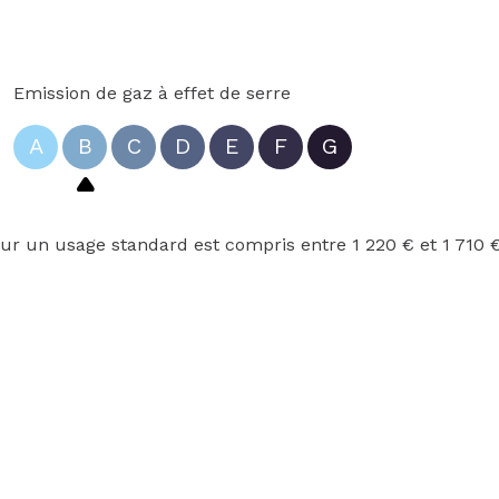
Emission de gaz à effet de serre
A
B
C
D
E
F
G
r un usage standard est compris entre 1 220 € et 1 710 €