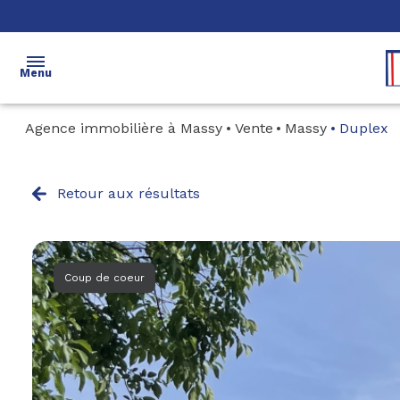
Menu
Agence immobilière à Massy
Vente
Massy
Duplex
accueil
ventes
Retour aux résultats
locations
immobilier
neuf
Coup de coeur
immobilier
d'entreprise
estimation
gestion
syndic