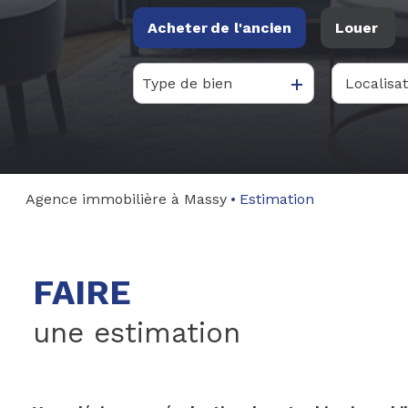
Acheter
de l'ancien
Louer
Type de bien
De l'ancien
à l'ann
Du neuf
De l'im
Agence immobilière à Massy
Estimation
FAIRE
une estimation