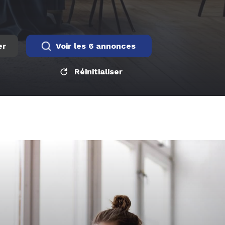
er
Voir les
6
annonces
Réinitialiser