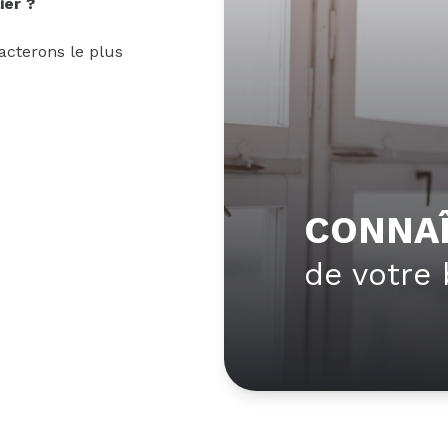
ier ?
acterons le plus
CONNAÎ
de votre 