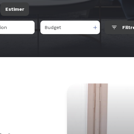
Estimer
Budget
Filtr
ée
mo pro