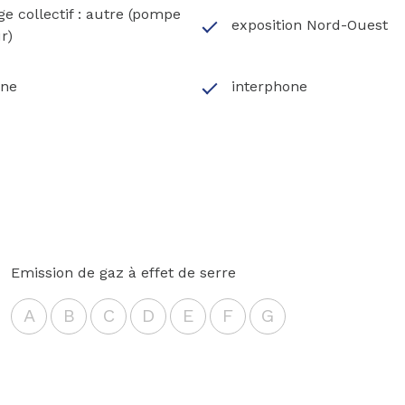
e collectif : autre (pompe
exposition Nord-Ouest
r)
one
interphone
Emission de gaz à effet de serre
A
B
C
D
E
F
G