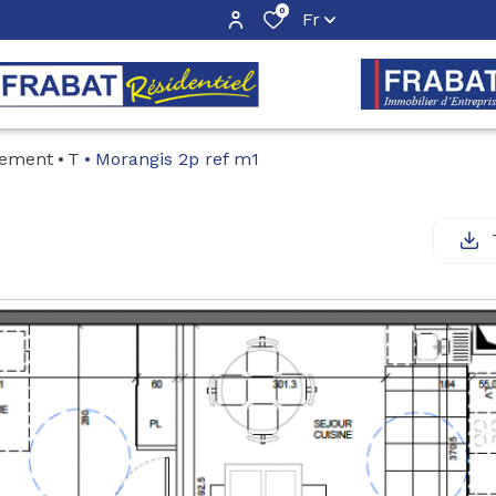
0
Fr
tement
T
Morangis 2p ref m1