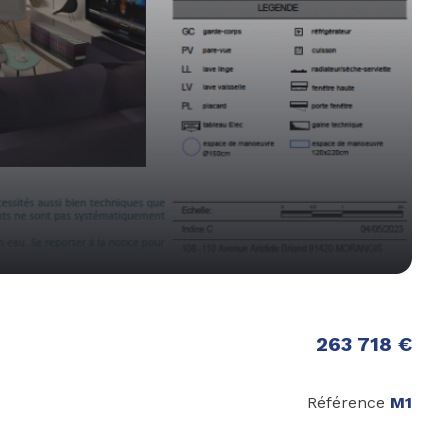
263 718 €
Référence
M1