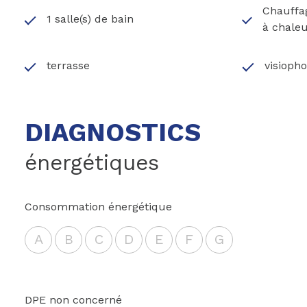
Chauffag
1 salle(s) de bain
à chaleu
terrasse
visioph
DIAGNOSTICS
énergétiques
Consommation énergétique
A
B
C
D
E
F
G
DPE non concerné