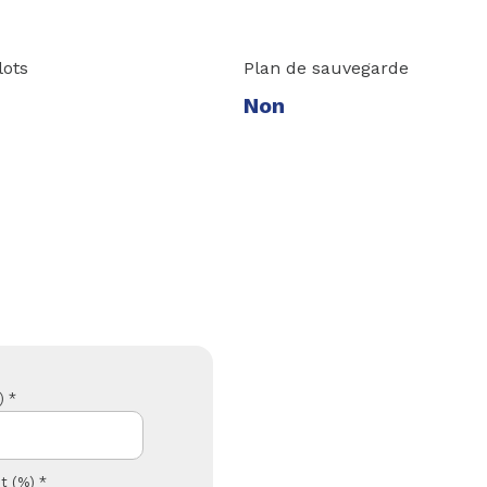
lots
Plan de sauvegarde
Non
) *
t (%) *