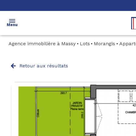
Menu
Agence immobilière à Massy
Lots
Morangis
appar
accueil
ventes
Retour aux résultats
locations
immobilier
neuf
immobilier
d'entreprise
estimation
gestion
syndic