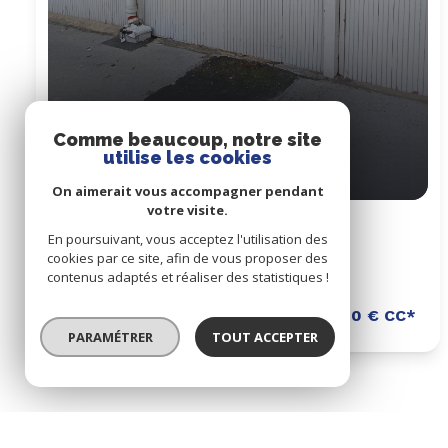
Comme beaucoup, notre site
utilise les cookies
On aimerait vous accompagner pendant
votre visite.
Garage 13 m²
En poursuivant, vous acceptez l'utilisation des
cookies par ce site, afin de vous proposer des
contenus adaptés et réaliser des statistiques !
Massy (91300)
110 € CC*
PARAMÉTRER
TOUT ACCEPTER
* CC : Charges comprises