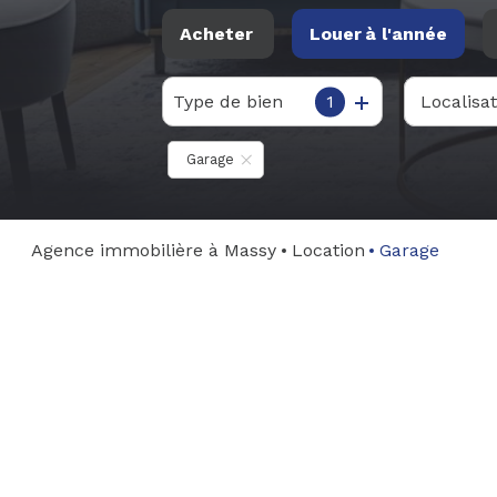
Acheter
Louer
à l'année
Type de bien
1
De l'ancien
à l'année
Du neuf
De l'immo pro
Garage
Agence immobilière à Massy
Location
Garage