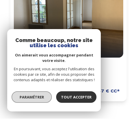
Comme beaucoup, notre site
utilise les cookies
On aimerait vous accompagner pendant
votre visite.
Appartement 2 pièce(s)
En poursuivant, vous acceptez l'utilisation des
1 chambre(s)
56.65 m²
cookies par ce site, afin de vous proposer des
contenus adaptés et réaliser des statistiques !
Antony (92160)
1 247 € CC*
PARAMÉTRER
TOUT ACCEPTER
* CC : Charges comprises