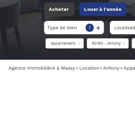
Acheter
Louer
à l'année
Type de bien
1
Localisat
De l'ancien
à l'année
Du neuf
De l'immo pro
Appartement
92160 - Antony
Agence immobilière à Massy
Location
Antony
App