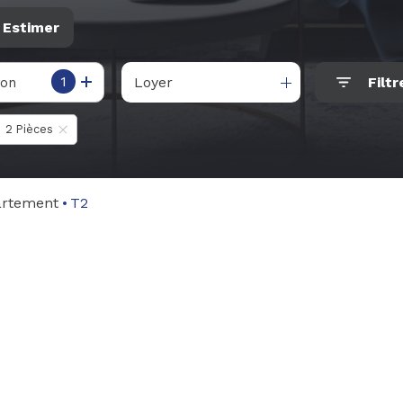
Estimer
1
Loyer
Filtr
ion
2 Pièces
artement
T2