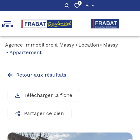
0
Fr
Menu
Agence immobilière à Massy
Location
Massy
accueil
Appartement
ventes
Retour aux résultats
locations
immobilier
Télécharger la fiche
neuf
Partager ce bien
immobilier
d'entreprise
estimation