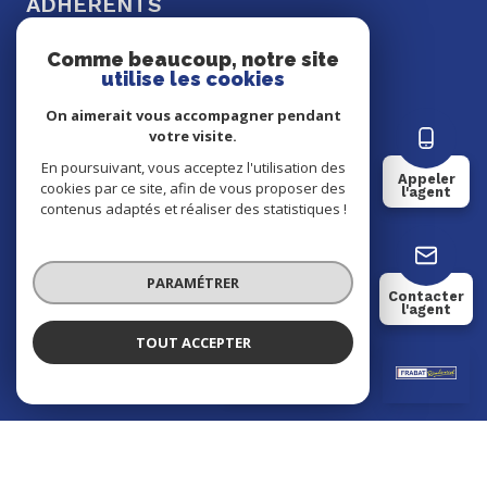
ADHÉRENTS
Comme beaucoup, notre site
utilise les cookies
On aimerait vous accompagner pendant
votre visite.
Nos honoraires
En poursuivant, vous acceptez l'utilisation des
Appeler
cookies par ce site, afin de vous proposer des
l'agent
contenus adaptés et réaliser des statistiques !
Nos partenaires
Mentions légales
PARAMÉTRER
Contacter
l'agent
Admin
TOUT ACCEPTER
Hajiba SARHANE
Négociatrice
Politique RGPD
Cookies