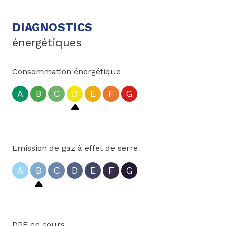
DIAGNOSTICS
énergétiques
Consommation énergétique
A
B
C
D
E
F
G
Emission de gaz à effet de serre
A
B
C
D
E
F
G
DPE en cours