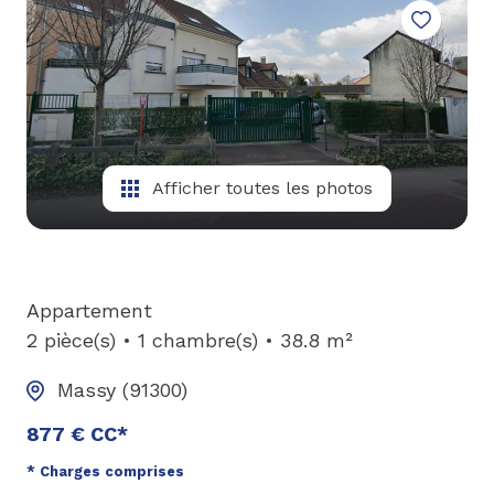
gestion
syndic
nos
agences
Afficher toutes les photos
Appartement
2 pièce(s)
1 chambre(s)
38.8 m²
Massy (91300)
877 € CC*
* Charges comprises